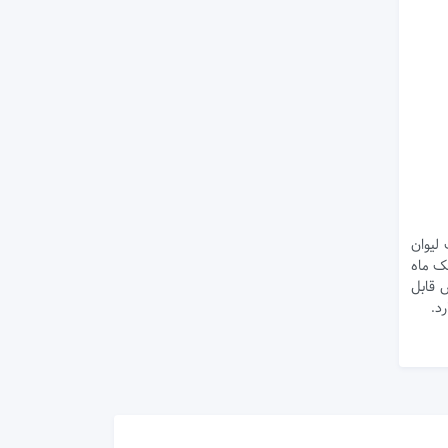
 لیوان
ودر قره‌قات که مصرف آن به کاهش ۱۲ تا ۲۰ کیلو در یک ماه
 قابل
رد.