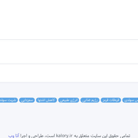
س سوئدی
قره‌قات قرمز
رژیم غذایی
انرژی طبیعی
کاهش اشتها
سم‌زدایی
شربت سوئد
تمامی حقوق این سایت متعلق به kalory.ir است، طراحی و اجرا
آتا وب