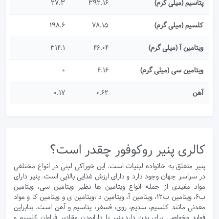
پتاسیم (میلی گرم)
392.16
27.3
کلسیم (میلی گرم)
78.15
198.6
ویتامین آ (میلی گرم)
46.04
314.1
ویتامین سی (میلی گرم)
6.16
0
آهن
0.62
0.17
کالری پنیر روکوفور چقدر است؟
پنیر متعلق به خانواده لبنیات است. این خوراکی لبنی در انواع مختلفی
در سراسر جهان وجود دارد و دارای ارزش غذایی بالایی است. پنیر دارای
مواد مفیدی از جمله انواع ویتامین‌ ها نظیر ویتامین سی، ویتامین
ب6، ویتامین ب12، ویتامین آ، ویتامین د ،ویتامین ی و ویتامین کا و مواد
معدنی مانند کلسیم، سدیم، روی، فسفر، پتاسیم و آهن است. بنابراین
فواید وخواصی برای بدن دارد.پنیر با دارابودن مقادیر فراوان کلسیم و