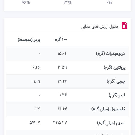
76%
24%
0%
جدول ارزش های غذایی
100 گرم
پرس(متوسط)
کربوهیدرات (گرم)
15.04
0
پروتئین (گرم)
3.59
6.46
چربی (گرم)
12.46
9.19
فیبر (گرم)
1.36
0
کلسترول (میلی گرم)
14.64
27
سدیم (میلی گرم)
325.27
542.7