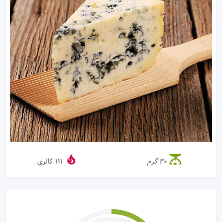
30 گرم
111
کالری