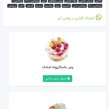
کالری
ارزش غذایی
مواد غذایی
پنیر روکوفور
پنیر
ویتامین ب12
ویتامین آ
ویتامین ب6
ویتامین سی
کلسیم
روی
پتاسیم
سدیم
فسفر
آهن
پروتئین
اشتراک گذاری در واتس آپ
پنیر ماسکارپونه تمشک
جدول ارزش غذایی