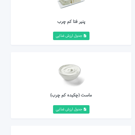
پنیر فتا کم چرب
جدول ارزش غذایی
ماست (چکیده کم چرب)
جدول ارزش غذایی