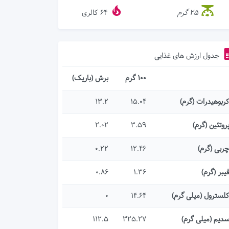
25 گرم
64
کالری
جدول ارزش های غذایی
100 گرم
برش (باریک)
ربوهیدرات (گرم)
15.04
13.2
روتئین (گرم)
3.59
2.02
ربی (گرم)
12.46
0.22
یبر (گرم)
1.36
0.86
لسترول (میلی گرم)
14.64
0
دیم (میلی گرم)
325.27
112.5