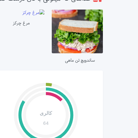
مرغ چرکز
ساندویچ تن ماهی
کالری
64