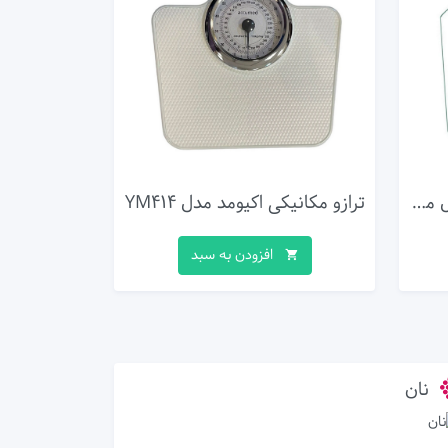
ترازو دیجیتال پرسونال اسکیل مدل 2003B
ترازو مکانیکی اکیومد مدل YM414
افزودن به سبد
نان