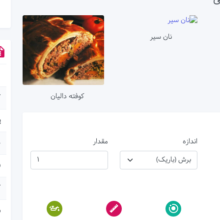
نان سیر
کوفته دالیان
ک
پ
اندازه
مقدار
چ
ف
ک
س