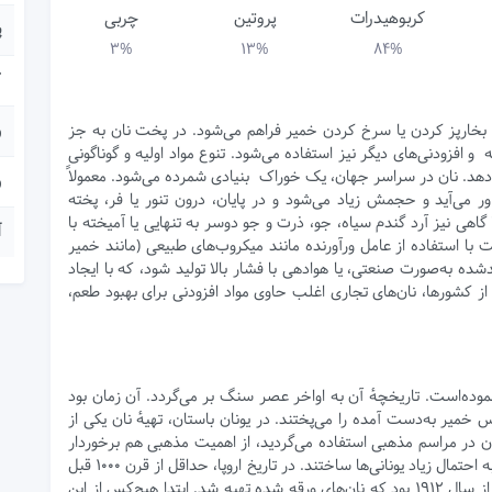
کربوهیدرات
پروتین
چربی
پ
3%
13%
84%
ک
بخارپز کردن یا سرخ کردن خمیر فراهم می‌شود. در پخت نان به جز
و
 و افزودنی‌های دیگر نیز استفاده می‌شود. تنوع مواد اولیه و گوناگونی
‌دهد. نان در سراسر جهان، یک خوراک بنیادی شمرده می‌شود. معمولاً
و
 می‌آید و حجمش زیاد می‌شود و در پایان، درون تنور یا فر، پخته
ا گاهی نیز آرد گندم سیاه، جو، ذرت و جو دوسر به تنهایی یا آمیخته با
آ
 با استفاده از عامل ورآورنده مانند میکروب‌های طبیعی (مانند خمیر
ده به‌صورت صنعتی، یا هوادهی با فشار بالا تولید شود، که با ایجاد
 کشورها، نان‌های تجاری اغلب حاوی مواد افزودنی برای بهبود طعم،
نموده‌است. تاریخچهٔ آن به اواخر عصر سنگ بر می‌گردد. آن زمان بود
 خمیر به‌دست آمده را می‌پختند. در یونان باستان، تهیهٔ نان یکی از
در مراسم مذهبی استفاده می‌گردید، از اهمیت مذهبی هم برخوردار
بود. اولین کورهٔ بسته برای پخت غذاها از جمله نان را هم به احتمال زیاد یونانی‌ها ساختند. در تاریخ اروپا، حداقل از قرن ۱۰۰۰ قبل
میلاد مسیح، نان به عنوان غذای اصلی به چشم می‌خورد. از سال ۱۹۱۲ بود که نان‌های ورقه شده تهیه شد. ابتدا هیچ‌کس از این