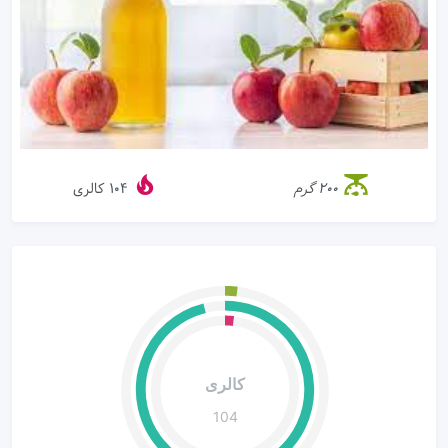
200 گرم
104
کالری
کالری
104