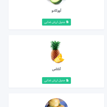
آووکادو
جدول ارزش غذایی
آناناس
جدول ارزش غذایی