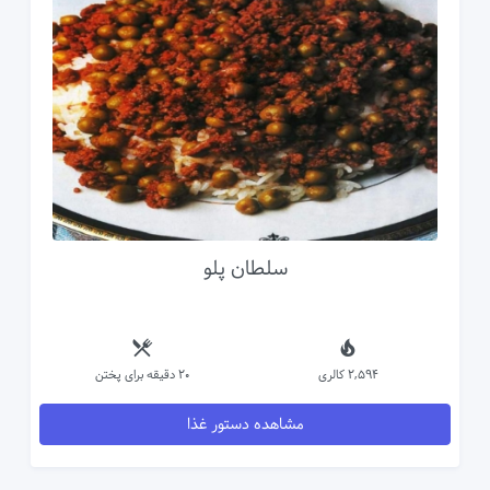
سلطان پلو
2,594 کالری
20 دقیقه برای پختن
مشاهده دستور غذا