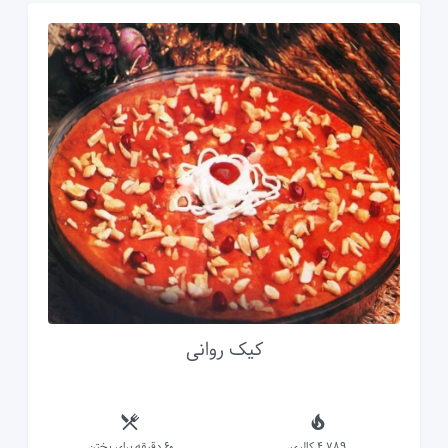
کیک روانی
4,789 کالری
60 دقیقه برای پختن