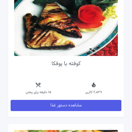
کوفته با یوفکا
2,537 کالری
15 دقیقه برای پختن
مشاهده دستور غذا