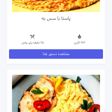
پاستا با سس به
672 کالری
25 دقیقه برای پختن
مشاهده دستور غذا