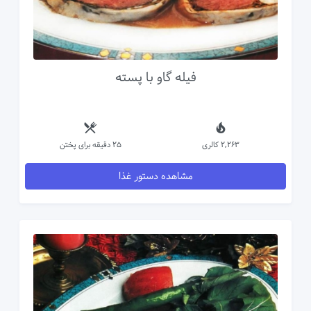
فیله گاو با پسته
2,263 کالری
25 دقیقه برای پختن
مشاهده دستور غذا