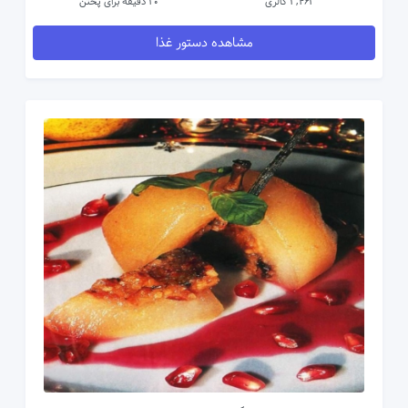
3,462 کالری
20 دقیقه برای پختن
مشاهده دستور غذا