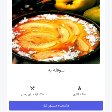
سوفله به
1,952 کالری
35 دقیقه برای پختن
مشاهده دستور غذا