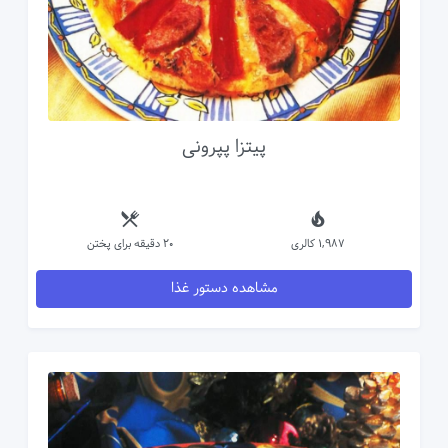
پیتزا پپرونی
1,987 کالری
20 دقیقه برای پختن
مشاهده دستور غذا