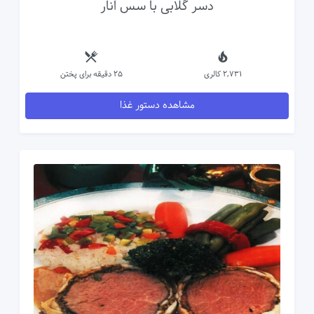
دسر گلابی با سس انار
2,731 کالری
25 دقیقه برای پختن
مشاهده دستور غذا