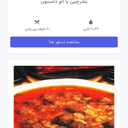
بلدرچین با آلو دامسون
3,032 کالری
30 دقیقه برای پختن
مشاهده دستور غذا